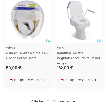
Advys
Advys
Coussin Toilette Normale Ou
Rehausse Toilette
Chaise Percee 10cm
Reglable+accoudoirs Tse150
Advys
50,00 €
132,00 €
En rupture de stock
En rupture de stock
Afficher
par page