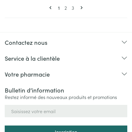
Pages
Vous lisez actuellement la page
Page
Page
1
2
3
Contactez nous
Service à la clientèle
Votre pharmacie
Bulletin d’information
Restez informé des nouveaux produits et promotions
Adresse mail
Inscription