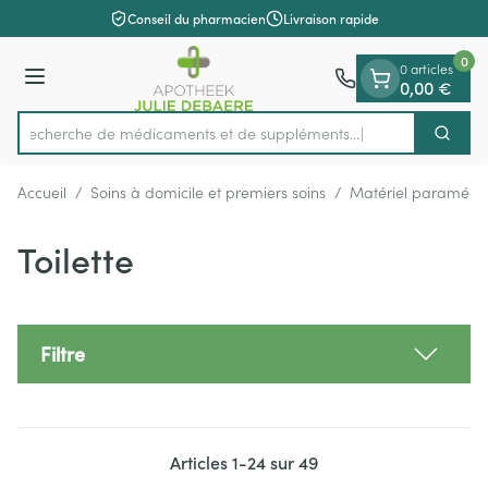
Diapositive 1 de 1
Aller au contenu
Conseil du pharmacien
Livraison rapide
0
0 articles
Menu
0,00 €
Recherche de médicaments et
Cherch
Rechercher
Accueil
/
Soins à domicile et premiers soins
/
Matériel paramédic
Toilette
Filtre
Articles
1
-
24
sur
49