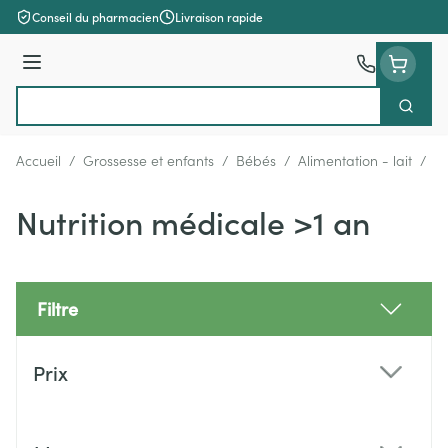
Aller au contenu
Conseil du pharmacien
Livraison rapide
Menu
Cherch
Rechercher
Accueil
/
Grossesse et enfants
/
Bébés
/
Alimentation - lait
/
Nu
Nutrition médicale >1 an
Filtre
Passer à la liste des produits
Prix
filter