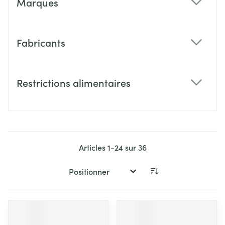
Marques
filter
Fabricants
filter
Restrictions alimentaires
filter
Articles
1
-
24
sur
36
Trier par: