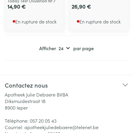
Today Test Ovulation Nf 7
14,90 €
26,90 €
En rupture de stock
En rupture de stock
Afficher
par page
Contactez nous
Apotheek Julie Debaere BVBA
Diksmuidestraat 18
8900
Ieper
Téléphone:
057 20 05 43
Courriel:
apotheekjuliedebaere@
telenet.be