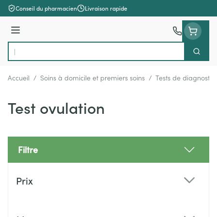
Aller au contenu
Conseil du pharmacien
Livraison rapide
Menu
Cherch
Rechercher
Accueil
/
Soins à domicile et premiers soins
/
Tests de diagnostic
Test ovulation
Filtre
Passer à la liste des produits
Prix
filter