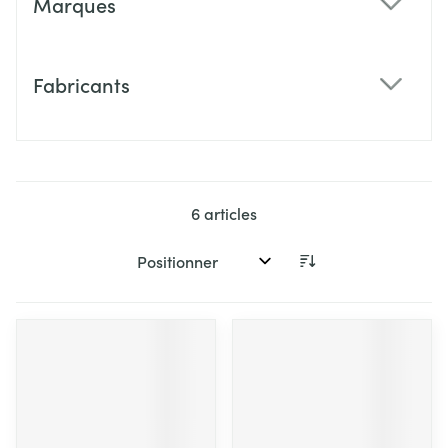
Marques
filter
Fabricants
filter
6
articles
Trier par: