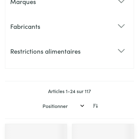
Marques
filter
Fabricants
filter
Restrictions alimentaires
filter
Articles
1
-
24
sur
117
Trier par: