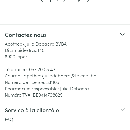
Page
Page
Page
1
2
3
...
5
Contactez nous
Apotheek Julie Debaere BVBA
Diksmuidestraat 18
8900
Ieper
Téléphone:
057 20 05 43
Courriel:
apotheekjuliedebaere@
telenet.be
Numéro de licence:
331105
Pharmacien responsable:
Julie Debaere
Numéro TVA:
BE0414798625
Service à la clientèle
FAQ