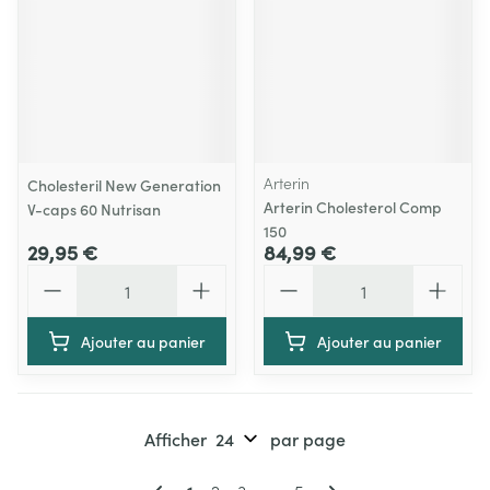
Arterin
Cholesteril New Generation
Arterin Cholesterol Comp
V-caps 60 Nutrisan
150
29,95 €
84,99 €
Quantité
Quantité
Ajouter au panier
Ajouter au panier
Afficher
par page
Pages
Vous lisez actuellement la page