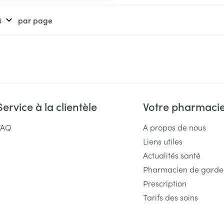
Massage
Afficher plus
Afficher plu
par page
essoires
Masques chirurgique
e
Compléments
Répulsifs an
nutritionnels
entation
 peau irritée
Service à la clientèle
Votre pharmaci
FAQ
A propos de nous
Liens utiles
Actualités santé
Pharmacien de garde
Prescription
Autobronzants
Rasage
Tarifs des soins