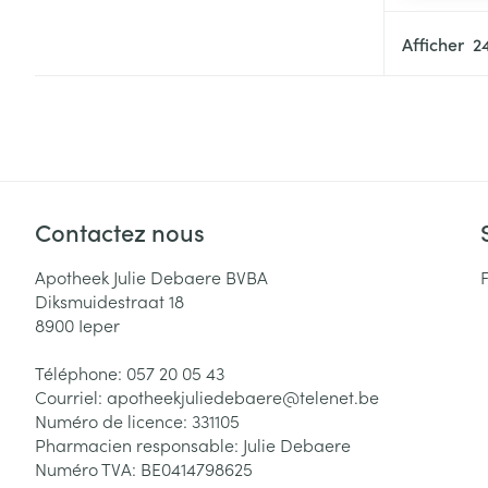
Cheveux
Afficher
Piluliers et acc
Soins du visag
Taches de pigm
Peau sensible -
Contactez nous
Peau mixte
Apotheek Julie Debaere BVBA
Peau terne
Diksmuidestraat 18
8900
Ieper
Afficher plus
Téléphone:
057 20 05 43
Courriel:
apotheekjuliedebaere@
telenet.be
Numéro de licence:
331105
Ronflement
Pharmacien responsable:
Julie Debaere
Numéro TVA:
BE0414798625