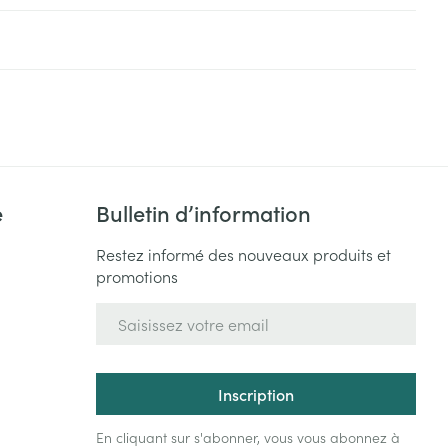
Yeux
s
Afficher plus
ti-insectes
Senteur
e
Bulletin d’information
Restez informé des nouveaux produits et
promotions
Adresse mail
CBD
Inscription
En cliquant sur s'abonner, vous vous abonnez à