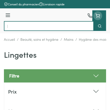
Aller au contenu
Conseil du pharmacien
Livraison rapide
Menu
Cherch
Rechercher
Accueil
/
Beauté, soins et hygiène
/
Mains
/
Hygiène des mains
Lingettes
Filtre
Passer à la liste des produits
Prix
filter