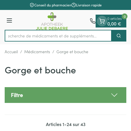
Diapositive 1 de 1
Aller au contenu
Conseil du pharmacien
Livraison rapide
0
0 articles
Menu
0,00 €
Recherche de médicaments et
Cherch
Rechercher
Accueil
/
Médicaments
/
Gorge et bouche
Gorge et bouche
Filtre
Articles
1
-
24
sur
43