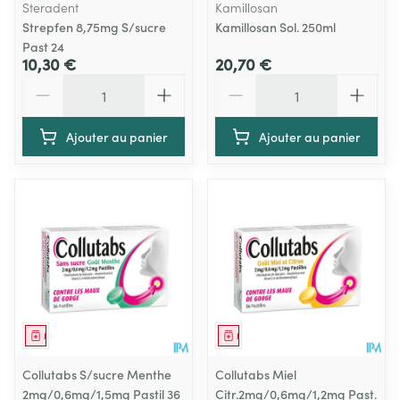
Steradent
Kamillosan
Strepfen 8,75mg S/sucre
Kamillosan Sol. 250ml
Past 24
10,30 €
20,70 €
Quantité
Quantité
Ajouter au panier
Ajouter au panier
Médicament
Médicament
Collutabs S/sucre Menthe
Collutabs Miel
2mg/0,6mg/1,5mg Pastil 36
Citr.2mg/0,6mg/1,2mg Past.