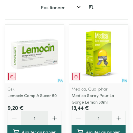
Trier par:
Médicament
Médicament
Gsk
Medica, Qualiphar
Lemocin Comp A Sucer 50
Medica Spray Pour La
Gorge Lemon 30ml
9,20 €
13,44 €
Quantité
Quantité
Ajouter au panier
Ajouter au panier