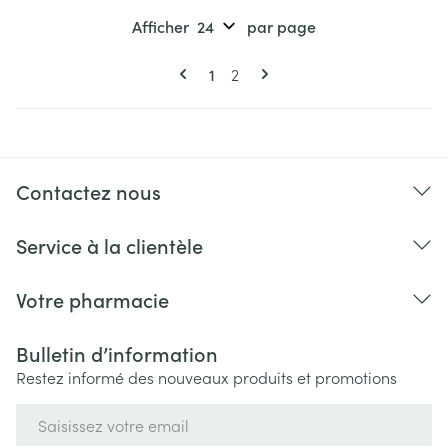
Afficher
par page
Pages
Vous lisez actuellement la page
Page
1
2
Contactez nous
Service à la clientèle
Votre pharmacie
Bulletin d’information
Restez informé des nouveaux produits et promotions
Adresse mail