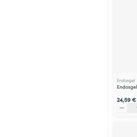
Endosgel
Endosgel
24,59 €
Quantité