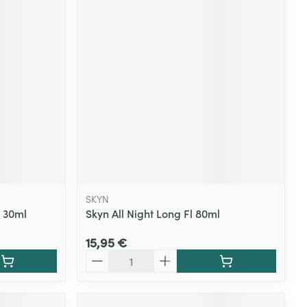
SKYN
 30ml
Skyn All Night Long Fl 80ml
15,95 €
Quantité