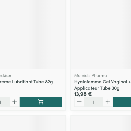
Massage
Afficher plus
Afficher plu
essoires
Masques chirurgique
e
Compléments
Répulsifs an
nutritionnels
entation
 peau irritée
nckiser
Memidis Pharma
Creme Lubrifiant Tube 82g
Hyalofemme Gel Vaginal +
Applicateur Tube 30g
13,98 €
Quantité
Autobronzants
Rasage