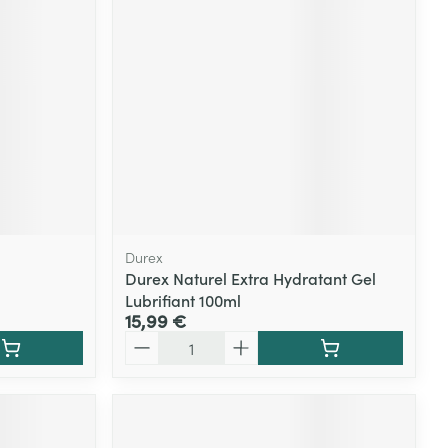
Yeux
s
Afficher plus
ti-insectes
Senteur
Durex
Durex Naturel Extra Hydratant Gel
Lubrifiant 100ml
15,99 €
Quantité
CBD