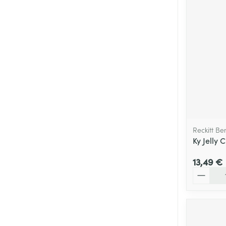
Cheveux
Piluliers et acc
Soins du visag
Taches de pigm
Peau sensible -
Peau mixte
Reckitt Be
Peau terne
Ky Jelly 
Afficher plus
13,49 €
Quantité
Ronflement