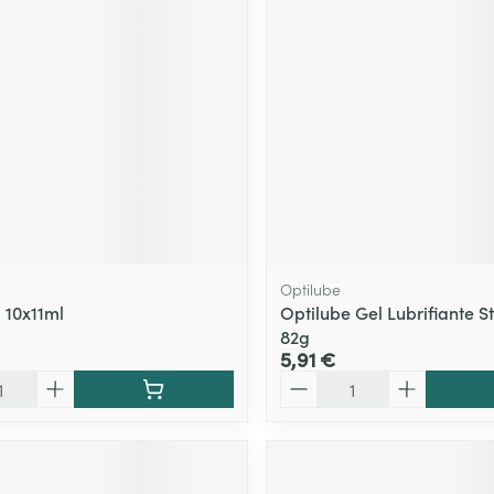
Optilube
 10x11ml
Optilube Gel Lubrifiante St
82g
5,91 €
Quantité