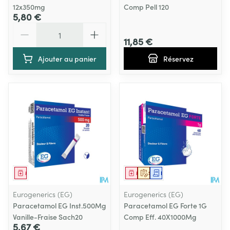
12x350mg
Comp Pell 120
5,80 €
Quantité
11,85 €
Ajouter au panier
Réservez
Médicament
Médicament
Sur prescription
Demande écrite
Eurogenerics (EG)
Eurogenerics (EG)
Paracetamol EG Inst.500Mg
Paracetamol EG Forte 1G
Vanille-Fraise Sach20
Comp Eff. 40X1000Mg
5,67 €