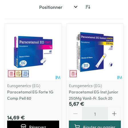
Trier par:
Médicament
Sur prescription
Demande écrite
Médicament
Eurogenerics (EG)
Eurogenerics (EG)
Paracetamol EG Forte 1G
Paracetamol EG Inst.Junior
Comp Pell 60
250Mg Vanil-Fr. Sach 20
5,67 €
Quantité
14,69 €
Réservez
Ajouter au panier