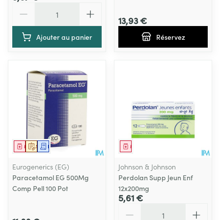
Quantité
13,93 €
Ajouter au panier
Réservez
Médicament
Sur prescription
Demande écrite
Médicament
Eurogenerics (EG)
Johnson & Johnson
Paracetamol EG 500Mg
Perdolan Supp Jeun Enf
Comp Pell 100 Pot
12x200mg
5,61 €
Quantité