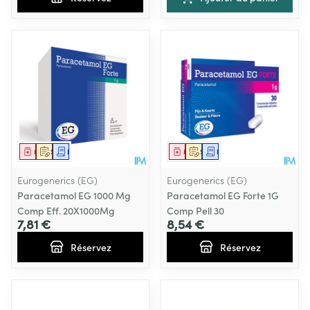
Médicament
Sur prescription
Demande écrite
Médicament
Sur prescription
Demande écrite
Eurogenerics (EG)
Eurogenerics (EG)
Paracetamol EG 1000 Mg
Paracetamol EG Forte 1G
Comp Eff. 20X1000Mg
Comp Pell 30
7,81 €
8,54 €
Réservez
Réservez