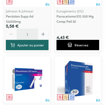
Médicament
Médicament
Sur prescription
Demande écrite
Johnson & Johnson
Eurogenerics (EG)
Perdolan Supp Ad
Paracetamol EG 500 Mg
12x500mg
Comp Pell 30
5,58 €
Quantité
4,43 €
Ajouter au panier
Réservez
Médicament
Médicament
Sur prescription
Demande écrite