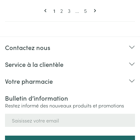
Pages
Vous lisez actuellement la page
Page
Page
Page
1
2
3
...
5
Contactez nous
Service à la clientèle
Votre pharmacie
Bulletin d’information
Restez informé des nouveaux produits et promotions
Adresse mail