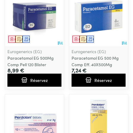
Médicament
Sur prescription
Demande écrite
Médicament
Sur prescription
Demande écrite
Eurogenerics (EG)
Eurogenerics (EG)
Paracetamol EG 500Mg
Paracetamol EG 500 Mg
Comp Pell 120 Blister
Comp Eff. 40X500Mg
8,99 €
7,24 €
Réservez
Réservez