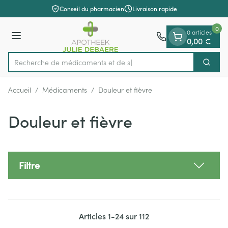
Diapositive 1 de 1
Aller au contenu
Conseil du pharmacien
Livraison rapide
0
0 articles
Menu
0,00 €
Recherche de
Cherch
Rechercher
Accueil
/
Médicaments
/
Douleur et fièvre
Douleur et fièvre
Filtre
Articles
1
-
24
sur
112