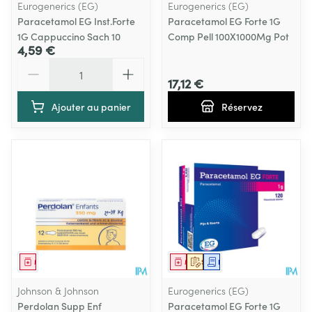
Eurogenerics (EG)
Eurogenerics (EG)
Paracetamol EG Inst.Forte
Paracetamol EG Forte 1G
1G Cappuccino Sach 10
Comp Pell 100X1000Mg Pot
4,59 €
Quantité
17,12 €
Ajouter au panier
Réservez
Médicament
Médicament
Sur prescription
Demande écrite
Johnson & Johnson
Eurogenerics (EG)
Perdolan Supp Enf
Paracetamol EG Forte 1G