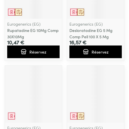
Médicament
Sur prescription
Médicament
Sur prescription
Eurogenerics (EG)
Eurogenerics (EG)
Rupatadine EG 10Mg Comp
Desloratadine EG 5 Mg
30X10Mg
Comp Pell 100 X 5 Mg
10,47 €
16,57 €
Réservez
Réservez
Médicament
Médicament
Sur prescription
Eurogenerics (EG)
Eurogenerics (EG)