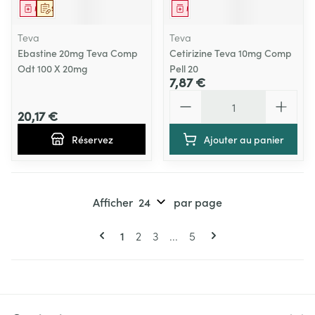
Médicament
Sur prescription
Médicament
Teva
Teva
Ebastine 20mg Teva Comp
Cetirizine Teva 10mg Comp
Odt 100 X 20mg
Pell 20
7,87 €
Quantité
20,17 €
Réservez
Ajouter au panier
Afficher
par page
Pages
Vous lisez actuellement la page
Page
Page
Page
1
2
3
...
5