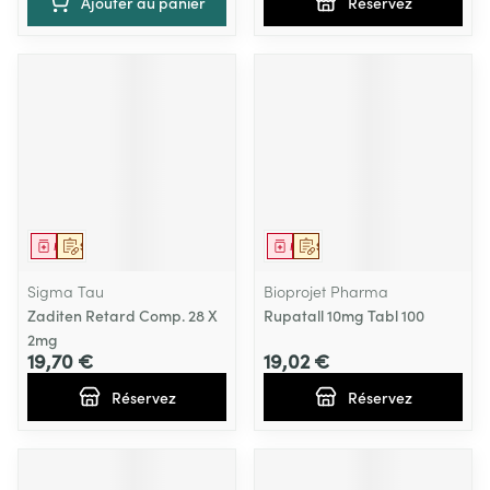
Ajouter au panier
Réservez
Médicament
Sur prescription
Médicament
Sur prescription
Sigma Tau
Bioprojet Pharma
Zaditen Retard Comp. 28 X
Rupatall 10mg Tabl 100
2mg
19,70 €
19,02 €
Réservez
Réservez