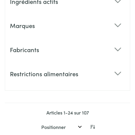
Ingrédients actifs
filter
Marques
filter
Fabricants
filter
Restrictions alimentaires
filter
Articles
1
-
24
sur
107
Trier par: