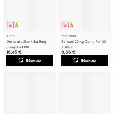
Médicament
Sur prescription
Médicament
Sur prescription
KRKA
Menarini
Desloratadine Krka 5mg
Bellozal 20mg Comp Pell 30
Comp Pell 100
X 20mg
16,45 €
8,66 €
Réservez
Réservez