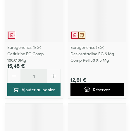
Médicament
Médicament
Sur prescription
Eurogenerics (EG)
Eurogenerics (EG)
Cetirizine EG Comp
Desloratadine EG 5 Mg
100X10Mg
Comp Pell 50 X 5 Mg
15,48 €
Quantité
12,61 €
Ajouter au panier
Réservez