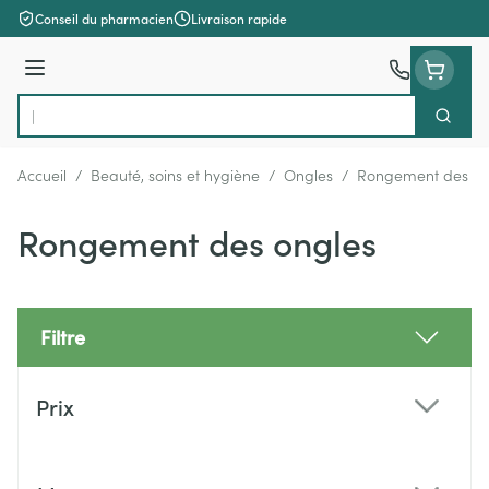
Aller au contenu
Conseil du pharmacien
Livraison rapide
Menu
Cherch
Rechercher
Accueil
/
Beauté, soins et hygiène
/
Ongles
/
Rongement des on
Rongement des ongles
Filtre
Passer à la liste des produits
Prix
filter