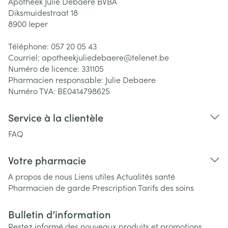
Apotheek Julie Debaere BVBA
Diksmuidestraat 18
8900
Ieper
Téléphone:
057 20 05 43
Courriel:
apotheekjuliedebaere@
telenet.be
Numéro de licence:
331105
Pharmacien responsable:
Julie Debaere
Numéro TVA:
BE0414798625
Service à la clientèle
FAQ
Votre pharmacie
A propos de nous
Liens utiles
Actualités santé
Pharmacien de garde
Prescription
Tarifs des soins
Bulletin d’information
Restez informé des nouveaux produits et promotions