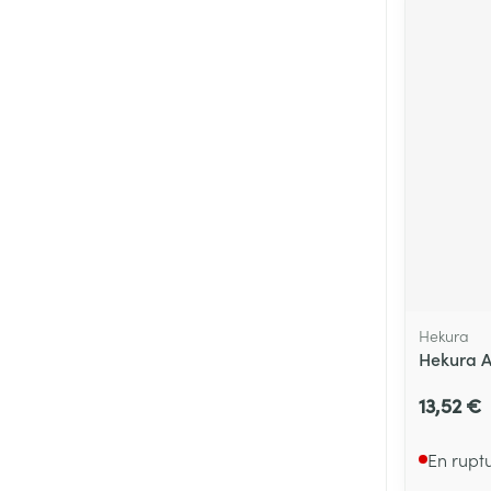
Hekura
Hekura A
13,52 €
En rupt