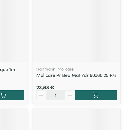
Yeux
s
Afficher plus
ti-insectes
Senteur
ique 1m
Hartmann, Molicare
Molicare Pr Bed Mat 7dr 60x60 25 P/s
23,83 €
Quantité
CBD