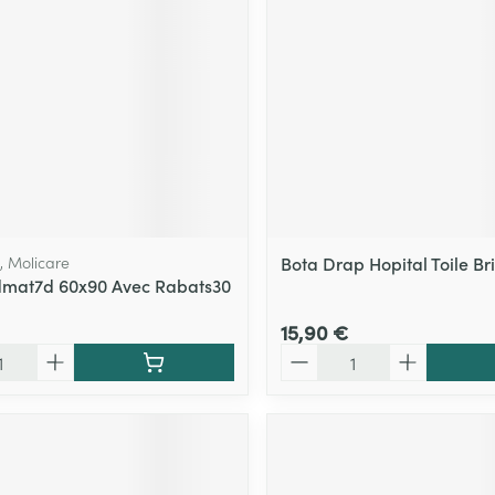
Massage
Afficher plus
Afficher plu
essoires
Masques chirurgique
e
Compléments
Répulsifs an
nutritionnels
entation
 peau irritée
 Molicare
Bota Drap Hopital Toile Br
mat7d 60x90 Avec Rabats30
15,90 €
Quantité
Autobronzants
Rasage