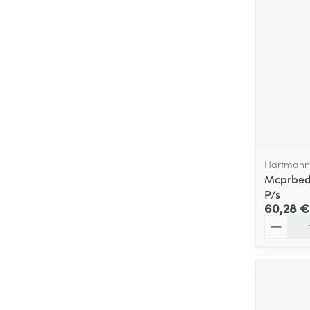
Cheveux
Piluliers et acc
Soins du visag
Taches de pigm
Peau sensible -
Peau mixte
Hartmann,
Mcprbed
Peau terne
P/s
60,28 €
Afficher plus
Quantité
Ronflement