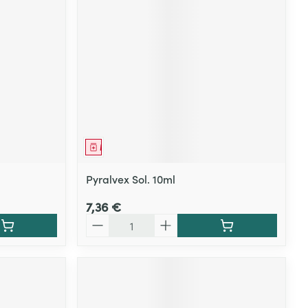
Yeux
s
Afficher plus
ti-insectes
Senteur
Médicament
Pyralvex Sol. 10ml
7,36 €
Quantité
CBD