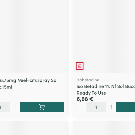
ment
Médicament
 8,75mg Miel-citr.spray Sol
Isobetadine
Iso Betadine 1% Nf Sol Buc
c.15ml
Ready To Use
6,68 €
Quantité