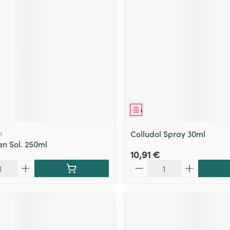
Massage
Afficher plus
Afficher plu
essoires
Masques chirurgique
e
Compléments
Répulsifs an
nutritionnels
entation
 peau irritée
ment
Médicament
n
Colludol Spray 30ml
an Sol. 250ml
10,91 €
Quantité
Autobronzants
Rasage