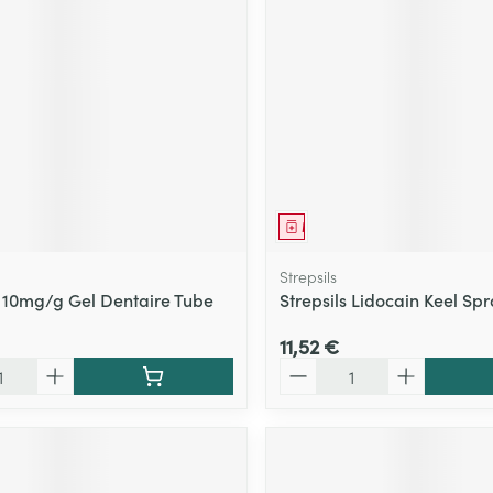
ment
Médicament
Strepsils
 10mg/g Gel Dentaire Tube
Strepsils Lidocain Keel Sp
11,52 €
Quantité