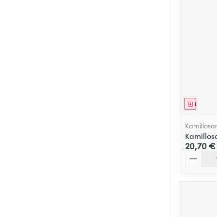
Cheveux
Piluliers et acc
Soins du visag
Taches de pigm
Peau sensible -
Médica
Peau mixte
Kamillosa
Peau terne
Kamillos
20,70 €
Afficher plus
Quantité
Ronflement