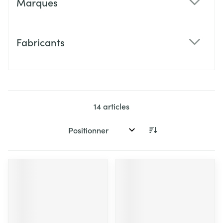
Marques
filter
Fabricants
filter
14
articles
Trier par: