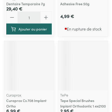
Dentaire Temporaire 7g
Adhesive Free 50g
29,40 €
Quantité
4,99 €
En rupture de stock
Ajouter au panier
Curaprox
TePe
Curaprox Cs 708 Implant
Tepe Special Brushes
Ortho
Inplant Orthodontic 1 442100
6,99 €
2,95 €