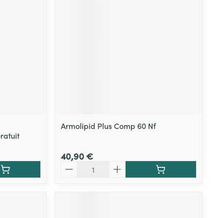
Yeux
s
Afficher plus
ti-insectes
Senteur
Armolipid Plus Comp 60 Nf
ratuit
40,90 €
Quantité
CBD