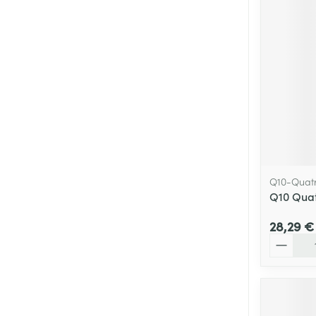
Cheveux
Piluliers et acc
Soins du visag
Taches de pigm
Peau sensible -
Peau mixte
Q10-Quatr
Peau terne
Q10 Quat
Afficher plus
28,29 €
Quantité
Ronflement