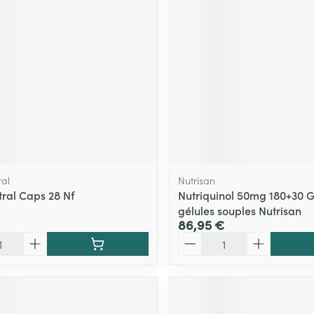
Massage
Afficher plus
Afficher plu
essoires
Masques chirurgique
e
Compléments
Répulsifs an
nutritionnels
entation
 peau irritée
al
Nutrisan
ral Caps 28 Nf
Nutriquinol 50mg 180+30 G
gélules souples Nutrisan
86,95 €
Quantité
Autobronzants
Rasage