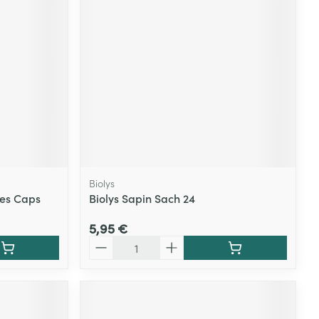
Yeux
s
Afficher plus
ti-insectes
Senteur
Biolys
nes Caps
Biolys Sapin Sach 24
5,95 €
Quantité
CBD