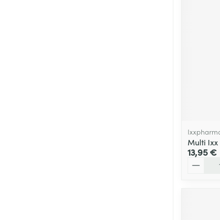
Ixxpharm
Multi Ix
13,95 €
Quantité