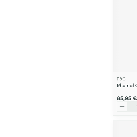
Cheveux
Piluliers et acc
Soins du visag
Taches de pigm
Peau sensible -
Peau mixte
P&G
Peau terne
Rhumal C
Afficher plus
85,95 €
Quantité
Ronflement