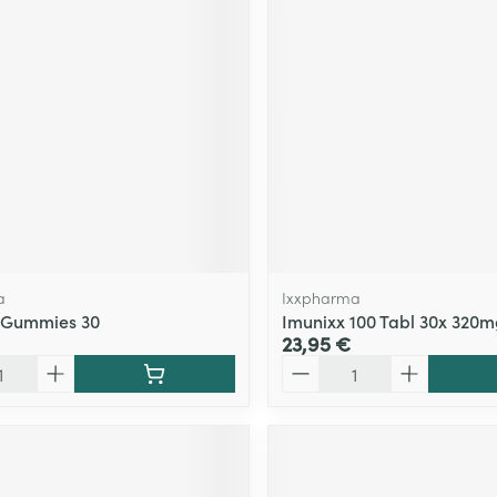
a
Ixxpharma
x Gummies 30
Imunixx 100 Tabl 30x 320m
23,95 €
Quantité