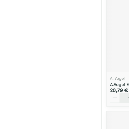
A. Vogel
A.Vogel 
20,79 €
Quantité