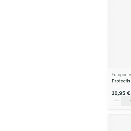
Eurogener
Protecti
30,95 €
Quantité