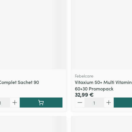
Massage
Afficher plus
Afficher plu
essoires
Masques chirurgique
e
Compléments
Répulsifs an
nutritionnels
entation
 peau irritée
Febelcare
omplet Sachet 90
Vitaxium 50+ Multi Vitami
60+30 Promopack
32,99 €
Quantité
Autobronzants
Rasage