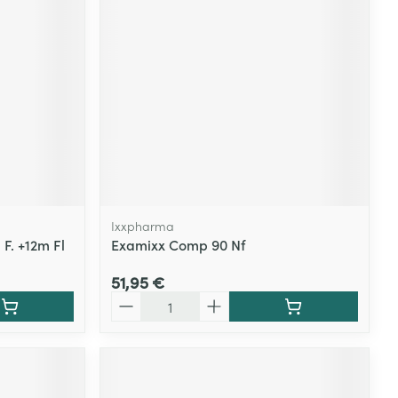
Ixxpharma
 F. +12m Fl
Examixx Comp 90 Nf
51,95 €
Quantité