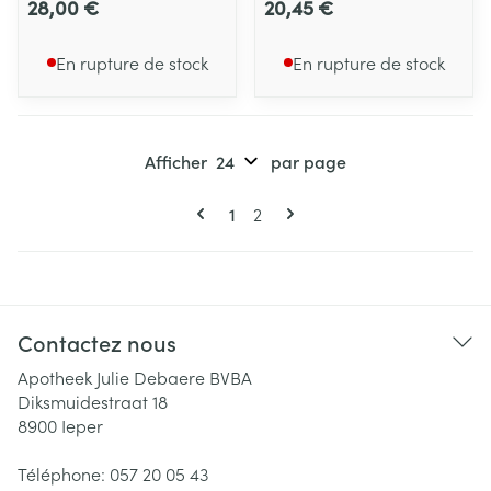
28,00 €
20,45 €
En rupture de stock
En rupture de stock
Afficher
par page
Pages
Vous lisez actuellement la page
Page
1
2
Contactez nous
Apotheek Julie Debaere BVBA
Diksmuidestraat 18
8900
Ieper
Téléphone:
057 20 05 43