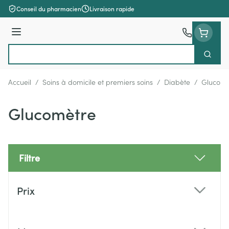
Aller au contenu
Conseil du pharmacien
Livraison rapide
Menu
Cherch
Rechercher
Accueil
/
Soins à domicile et premiers soins
/
Diabète
/
Glucomè
Glucomètre
Filtre
Passer à la liste des produits
Prix
filter