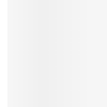
Cheveux
Piluliers et acc
Soins du visag
Taches de pigm
Peau sensible -
Peau mixte
Peau terne
Afficher plus
Ronflement