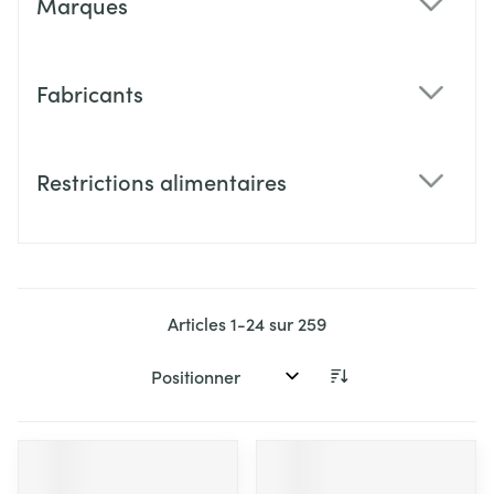
Marques
filter
Fabricants
filter
Restrictions alimentaires
filter
Articles
1
-
24
sur
259
Trier par: