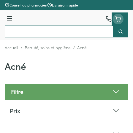
Aller au contenu
Conseil du pharmacien
Livraison rapide
Menu
Cherch
Rechercher
Accueil
/
Beauté, soins et hygiène
/
Acné
Acné
Filtre
Passer à la liste des produits
Prix
filter