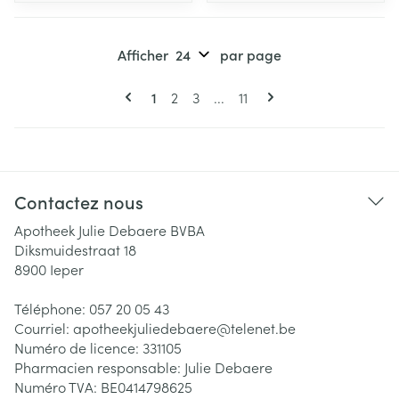
Afficher
par page
Pages
Vous lisez actuellement la page
Page
Page
Page
1
2
3
...
11
Contactez nous
Apotheek Julie Debaere BVBA
Diksmuidestraat 18
8900
Ieper
Téléphone:
057 20 05 43
Courriel:
apotheekjuliedebaere@
telenet.be
Numéro de licence:
331105
Pharmacien responsable:
Julie Debaere
Numéro TVA:
BE0414798625