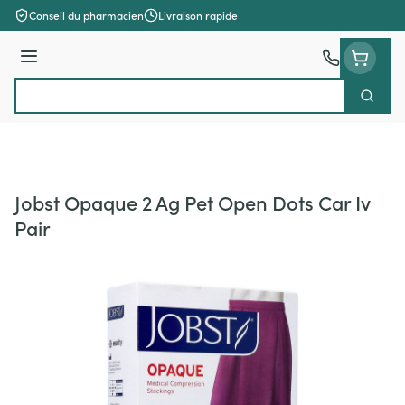
Aller au contenu
Conseil du pharmacien
Livraison rapide
Menu
Cherch
Rechercher
Jobst Opaque 2 Ag Pet Open Dots Car Iv
Pair