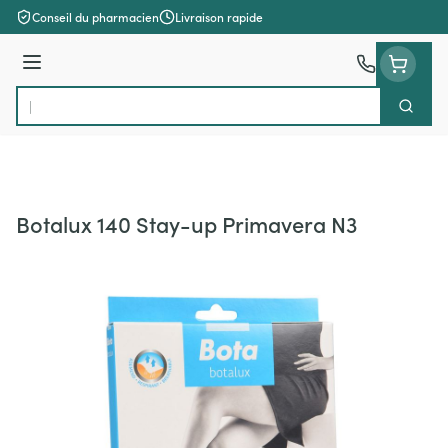
Aller au contenu
Conseil du pharmacien
Livraison rapide
Menu
Cherch
Rechercher
Botalux 140 Stay-up Primavera N3