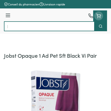
Aller au contenu
Conseil du pharmacien
Livraison rapide
Menu
Cherch
Rechercher
Jobst Opaque 1 Ad Pet Sft Black Vi Pair