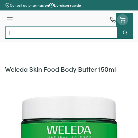
Aller au contenu
Conseil du pharmacien
Livraison rapide
Menu
Cherch
Rechercher
Weleda Skin Food Body Butter 150ml