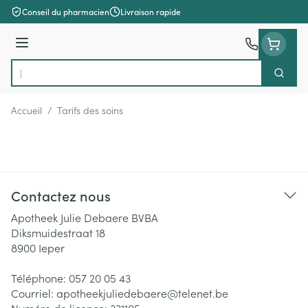
Aller au contenu
Conseil du pharmacien
Livraison rapide
Menu
Cherch
Rechercher
Accueil
/
Tarifs des soins
Contactez nous
Apotheek Julie Debaere BVBA
Diksmuidestraat 18
8900
Ieper
Téléphone:
057 20 05 43
Courriel:
apotheekjuliedebaere@
telenet.be