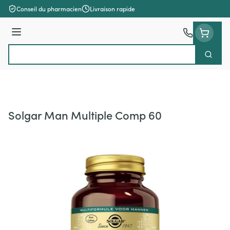
Aller au contenu
Conseil du pharmacien
Livraison rapide
Menu
Cherch
Rechercher
Solgar Man Multiple Comp 60