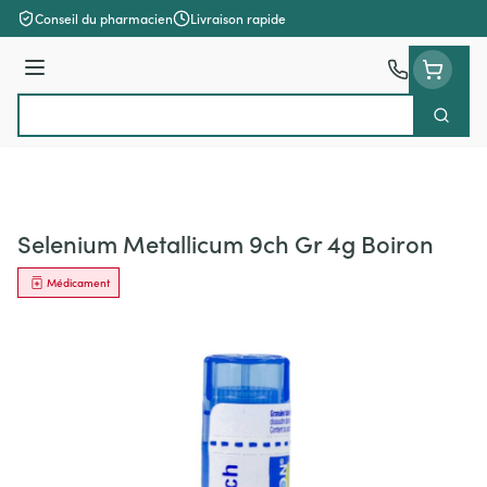
Aller au contenu
Conseil du pharmacien
Livraison rapide
Menu
Cherch
Rechercher
Selenium Metallicum 9ch Gr 4g Boiron
Médicament