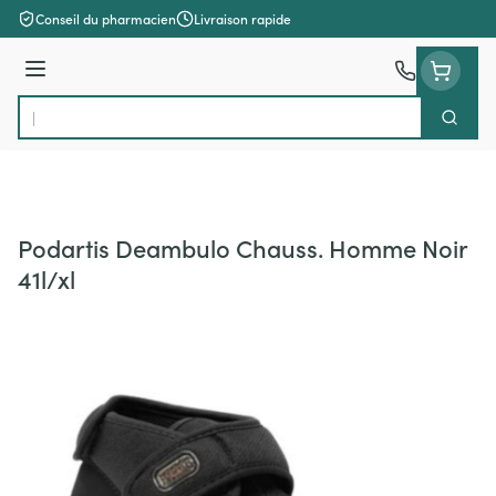
Aller au contenu
Conseil du pharmacien
Livraison rapide
Menu
Cherch
Rechercher
Podartis Deambulo Chauss. Homme Noir
41l/xl