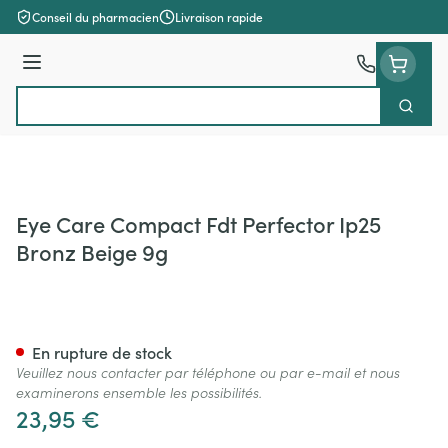
Aller au contenu
Conseil du pharmacien
Livraison rapide
Menu
Cherch
Rechercher
Eye Care Compact Fdt Perfector Ip25
Bronz Beige 9g
Eye Care Compact Fdt Perfect
En rupture de stock
Veuillez nous contacter par téléphone ou par e-mail et nous
examinerons ensemble les possibilités.
23,95 €