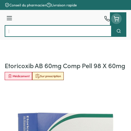
Aller au contenu
Conseil du pharmacien
Livraison rapide
Menu
Cherch
Rechercher
Etoricoxib AB 60mg Comp Pell 98 X 60mg
Médicament
Sur prescription