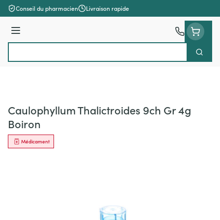
Aller au contenu
Conseil du pharmacien
Livraison rapide
Menu
Cherch
Rechercher
Caulophyllum Thalictroides 9ch Gr 4g
Boiron
Médicament