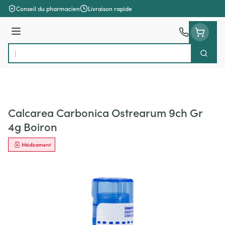
Aller au contenu
Conseil du pharmacien
Livraison rapide
Menu
Cherch
Rechercher
Calcarea Carbonica Ostrearum 9ch Gr
4g Boiron
Médicament