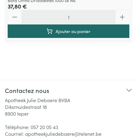
Bota Ortho Df+baleines 1000 Sk N6
37,80 €
Quantité
Ajouter au panier
Contactez nous
Apotheek Julie Debaere BVBA
Diksmuidestraat 18
8900
Ieper
Téléphone:
057 20 05 43
Courriel:
apotheekjuliedebaere@
telenet.be