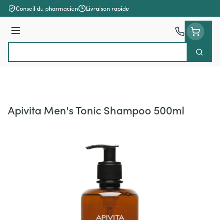
Aller au contenu
Conseil du pharmacien
Livraison rapide
Menu
Cherch
Rechercher
Apivita Men's Tonic Shampoo 500ml