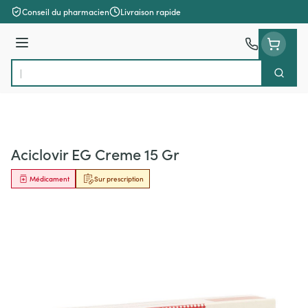
Aller au contenu
Conseil du pharmacien
Livraison rapide
Menu
Cherch
Rechercher
Aciclovir EG Creme 15 Gr
Médicament
Sur prescription