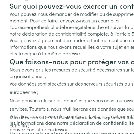
Sur quoi pouvez-vous exercer un cont
Cheveux
Vous pouvez nous demander de modifier ou de supprimer
Piluliers et acc
moment. Pour ce faire, envoyez-nous un courriel à
l'adresseapotheekjuliedebaere@telenet.be et suivez la 
notre déclaration de confidentialité complète, à l'article 5
Soins du visag
Vous pouvez également demander à tout moment une cop
informations que nous avons recueillies à votre sujet en 
Taches de pigm
électronique à la même adresse.
Que faisons-nous pour protéger vos 
Peau sensible -
Nous avons pris les mesures de sécurité nécessaires sur l
Peau mixte
organisationnel ;
Peau terne
Vos données sont stockées sur des serveurs sécurisés au s
Afficher plus
européenne ;
Nous pouvons utiliser les données que vous nous fourniss
services. Toutefois, nous n'utiliserons ces données que s
Ronflement
Vous voulez en savoir plus sur nos activités de traitement
à la directive GDPR et nous utiliserons des logiciels et de
les informations dans notre déclaration de confidentialit
cette fin ;
pouvez consulter ci-dessous.
Nous avons mis en place des procédures internes pour ga