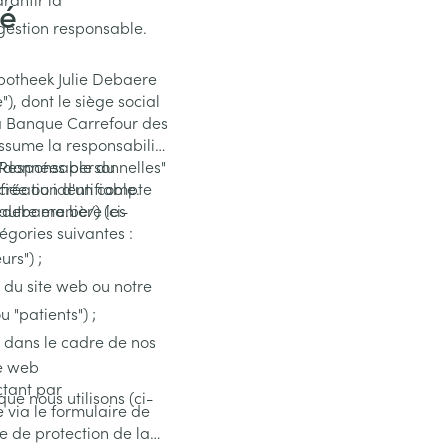
té
 gestion responsable.
potheek Julie Debaere
e"), dont le siège social
ssume la responsabilité
" Responsable du
 "données personnelles"
a création d'un compte
iée ou identifiable.
edebaere.be/) (ci-
 autre manière les
gories suivantes :
rs") ;
 du site web ou notre
 "patients") ;
s dans le cadre de nos
te web
ctant par
ue nous utilisons (ci-
 via le formulaire de
ue de protection de la