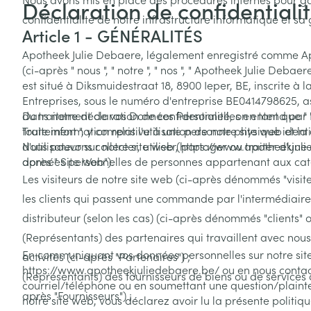
Déclaration de confidentiali
confidentialité de notre infrastructure informatique et sa
Article 1 - GÉNÉRALITÉS
Apotheek Julie Debaere, légalement enregistré comme A
(ci-après " nous ", " notre ", " nos ", " Apotheek Julie Debaer
est situé à Diksmuidestraat 18, 8900 Ieper, BE, inscrite à la Banque Carrefour des
Entreprises, sous le numéro d'entreprise BE0414798625, a
du traitement de vos Données Personnelles en tant que 
Dans notre déclaration de confidentialité, on entend par
Traitement ", y compris l'utilisation de notre site web et l
toute information relative à une personne physique identif
d'utilisateur sur notre site web (https://www.apotheekjuli
Nous pouvons collecter, utiliser, partager ou traiter d'une
après " Site Web").
données personnelles de personnes appartenant aux caté
Les visiteurs de notre site web (ci-après dénommés "visiteu
les clients qui passent une commande par l'intermédiaire
distributeur (selon les cas) (ci-après dénommés "clients" ou
(Représentants) des partenaires qui travaillent avec nou
En communiquant vos données personnelles sur notre si
activités (ci-après "Partenaires") ;
https://www.apotheekjuliedebaere.be/ ou en nous conta
(Représentants) des fournisseurs de biens ou de services q
courriel/téléphone ou en soumettant une question/plainte
après "Fournisseurs") ;
notre site web, vous déclarez avoir lu la présente politiq