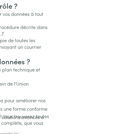
Massage
rôle ?
Afficher plus
Afficher plu
 vos données à tout
essoires
Masques chirurgique
procédure décrite dans
.7.
e
Compléments
Répulsifs an
ie de toutes les
nutritionnels
envoyant un courrier
entation
données ?
 peau irritée
e plan technique et
ein de l'Union
ez pour améliorer nos
ous une forme conforme
Autobronzants
Rasage
 ? Vous trouverez toutes
s solutions avancés à
é complète, que vous
rantir la