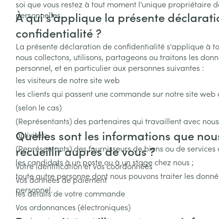
Afficher plus
Afficher plus
Vitalité 50+
soi que vous restez à tout moment l'unique propriétaire 
Afficher le sous-menu pour la 
À qui s'applique la présente déclarat
personnelles.
Soins des chev
Naturopathie
confidentialité ?
Afficher plus
Huiles végétale
Griffes et sabot
Afficher le sous-menu pour la
Soins à domicil
Peau
La présente déclaration de confidentialité s'applique à 
Soins à domicile et
nous collectons, utilisons, partageons ou traitons les don
Piles
Désinfecter
premiers soins
personnel, et en particulier aux personnes suivantes :
Digestion
Afficher le sous-menu pour la 
Bouche
Accessoires
Mycoses
les visiteurs de notre site web
Animaux et insectes
Bouche sèche
les clients qui passent une commande sur notre site web o
Matériel stérile
Boutons de fièv
Afficher le sous-menu pour la
Pelage, peau 
antiviraux
(selon le cas)
Brosses à dents
Médicaments
(Représentants) des partenaires qui travaillent avec nou
Anti-prurigneu
Accessoires int
Afficher le sous-menu pour l
Quelles sont les informations que no
activités;
fil dentaire
(Représentants) des fournisseurs de biens ou de services q
recueillir auprès de vous ?
Prothèses dent
les candidats à un poste ou à un stage chez nous ;
Votre identification et vos coordonnées
Afficher plus
toute autre personne dont nous pouvons traiter les donné
Vos données de paiement
Aérosolthérapie
Jambes lourde
personnel.
oxygène
les détails de votre commande
Tablettes
Vos ordonnances (électroniques)
appareils aéro
Pieds et jambe
Crème, gel et 