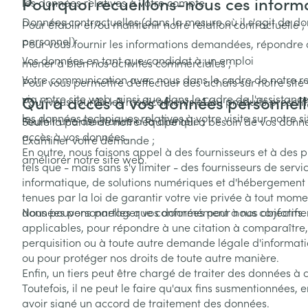
Pourquoi recueillons-nous ces inform
les données relatives à votre compte
Accessoires aé
Pieds secs, call
Données contractuelles (dans la mesure où il s'agit de d
Pour établir et/ou maintenir notre relation contractuelle ;
crevasses
Oxygène
personnel)
Pour vous fournir les informations demandées, répondre
Système respir
Ampoules
Vos données en tant que candidat à un emploi
mener à bien nos activités commerciales ;
Votre communication avec nous dans le cadre de notre re
Callosités
Pour vous permettre d'effectuer des achats sur notre site
via notre site web, ainsi que dans le cadre de l'assistance
Qui a accès à vos données personnell
Pour vous fournir les médicaments et/ou produits prescrits
Cors
Muscles et arti
les données techniques relatives à votre visite sur notre s
Fournir une assistance à la clientèle ;
Seule la partie de notre équipe qui a besoin de vos donné
Afficher plus
accès à vos données.
Examiner votre demande ;
En outre, nous faisons appel à des fournisseurs et à des p
Infections
Aiguilles et ser
améliorer notre site web.
tels que - mais sans s'y limiter - des fournisseurs de servi
informatique, de solutions numériques et d'hébergement 
Seringues
Spécifiquement
tenues par la loi de garantir votre vie privée à tout momen
hommes
Solution inject
données personnelles que conformément à nos objectifs.
Nous pouvons partager vos données pour nous conformer 
Poux
applicables, pour répondre à une citation à comparaître
Soins du corps
Aiguilles
perquisition ou à toute autre demande légale d'informat
Déodorants
Aiguilles stylo
ou pour protéger nos droits de toute autre manière.
Diagnostiques
Enfin, un tiers peut être chargé de traiter des données à
Soins du visag
Afficher plus
Toutefois, il ne peut le faire qu'aux fins susmentionnées,
avoir signé un accord de traitement des données.