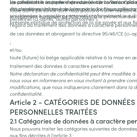
les candidats à un poste chez nous (ci-après "les candidat
vie privée et en accepter expressément le contenu. Cela 
La collecte et le traitement des données à caractère per
été pleinement informé de la manière dont nous collectons,
des conditions strictes imposées par la loi. Nous agissons
toute autre personne dont nous pouvons traiter les donné
vos données à caractère personnel conformément aux dis
le règlement européen de 2016 relatif à la protection de
personnel (ci-après "autres personnes").
présente politique de protection de la vie privée et aux fi
l'égard du traitement des données à caractère personnel, 
de ces données et abrogeant la directive 95/46/CE (ci
;
et/ou
toute (future) loi belge applicable relative à la mise en
traitement des données à caractère personnel.
Notre déclaration de confidentialité peut être modifiée à 
nous vous en informerons en vous invitant à prendre con
modifications, que nous indiquerons clairement dans la 
confidentialité.
Article 2 - CATÉGORIES DE DONNÉES
PERSONNELLES TRAITÉES
2.1 Catégories de données à caractère per
Nous pouvons traiter les catégories suivantes de donnée
aux fins décrites à l'article 3 :