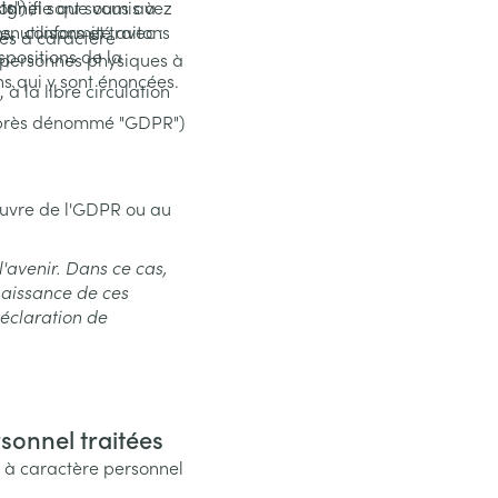
s") ;
signifie que vous avez
sonnel sont soumis à
 utilisons et traitons
 en conformité avec :
es à caractère
positions de la
s personnes physiques à
ns qui y sont énoncées.
à la libre circulation
-après dénommé "GDPR")
 œuvre de l'GDPR ou au
l'avenir. Dans ce cas,
naissance de ces
déclaration de
sonnel traitées
s à caractère personnel