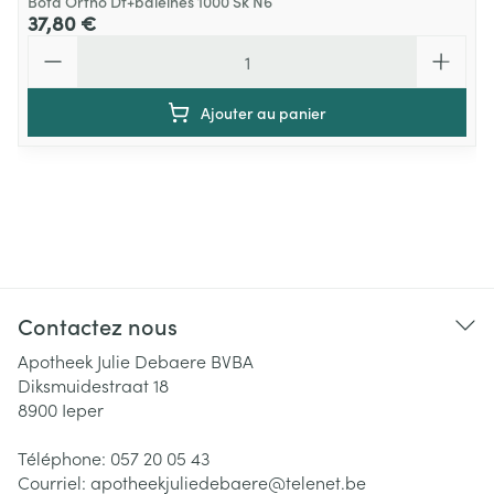
Bota Ortho Df+baleines 1000 Sk N6
37,80 €
Quantité
Ajouter au panier
Contactez nous
Apotheek Julie Debaere BVBA
Diksmuidestraat 18
8900
Ieper
Téléphone:
057 20 05 43
Courriel:
apotheekjuliedebaere@
telenet.be