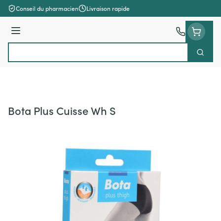
Aller au contenu
Conseil du pharmacien
Livraison rapide
Menu
Cherch
Rechercher
Bota Plus Cuisse Wh S