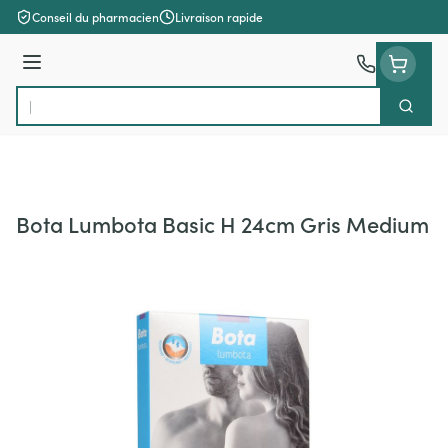
Aller au contenu
Conseil du pharmacien
Livraison rapide
Menu
Cherch
Rechercher
Bota Lumbota Basic H 24cm Gris Medium