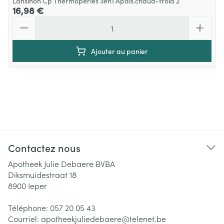
Lansinoh Cp Thermoperles 3en1 Apais.chaud-froid 2
16,98 €
Quantité
Ajouter au panier
Contactez nous
Apotheek Julie Debaere BVBA
Diksmuidestraat 18
8900
Ieper
Téléphone:
057 20 05 43
Courriel:
apotheekjuliedebaere@
telenet.be