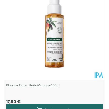
Profondeur
35 mm
Quantité Du
50
Paquet
Température ambiante (15°C -
Préservation
25°C)
Klorane Capil. Huile Mangue 100ml
17,90 €