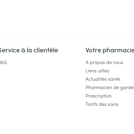
Massage
Afficher plus
Afficher plu
essoires
Masques chirurgique
e
Compléments
Répulsifs an
nutritionnels
Service à la clientèle
Votre pharmaci
entation
 peau irritée
FAQ
A propos de nous
Liens utiles
Actualités santé
Pharmacien de garde
Prescription
Tarifs des soins
Autobronzants
Rasage