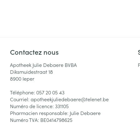
Cheveux
Piluliers et acc
Soins du visag
Contactez nous
Taches de pigm
Peau sensible -
Apotheek Julie Debaere BVBA
Diksmuidestraat 18
Peau mixte
8900
Ieper
Peau terne
Téléphone:
057 20 05 43
Afficher plus
Courriel:
apotheekjuliedebaere@
telenet.be
Numéro de licence:
331105
Pharmacien responsable:
Julie Debaere
Numéro TVA:
BE0414798625
Ronflement