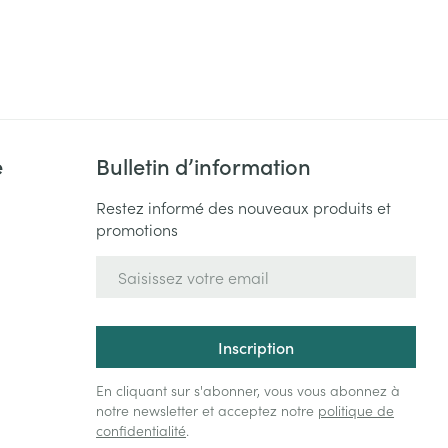
Yeux
s
Afficher plus
ti-insectes
Senteur
e
Bulletin d’information
Restez informé des nouveaux produits et
promotions
Adresse mail
Inscription
CBD
En cliquant sur s'abonner, vous vous abonnez à
notre newsletter et acceptez notre
politique de
confidentialité
.