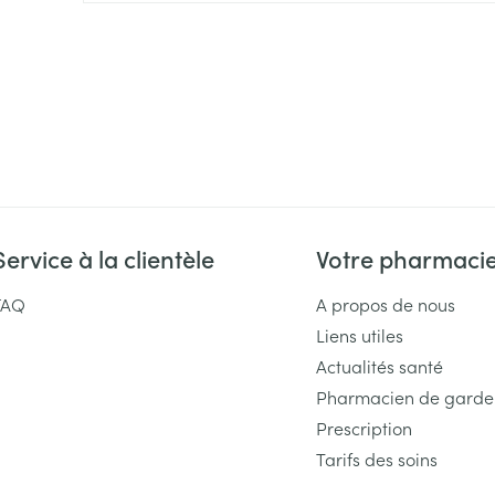
Massage
Afficher plus
Afficher plu
essoires
Masques chirurgique
e
Compléments
Répulsifs an
nutritionnels
entation
 peau irritée
Service à la clientèle
Votre pharmaci
FAQ
A propos de nous
Liens utiles
Actualités santé
Pharmacien de garde
Autobronzants
Prescription
Rasage
Tarifs des soins