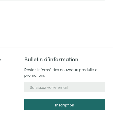
Yeux
s
Afficher plus
ti-insectes
Senteur
e
Bulletin d’information
Restez informé des nouveaux produits et
promotions
Adresse mail
CBD
Inscription