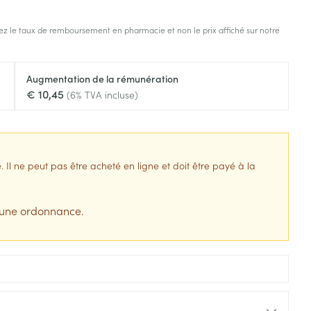
s
Afficher plus
z le taux de remboursement en pharmacie et non le prix affiché sur notre
tress
Puces et tiques
ins
Tests de diagnostic
Gorge et bouche
Augmentation de la rémunération
Alcootest
Comprimés à sucer
€ 10,45
(6% TVA incluse)
Bouche, gueule ou bec
Oreilles
hérapie -
uttes
Tensiomètre
Spray - solution
aire
Bouchons d'oreilles
Test de cholestérol
nsements
Nettoyage des oreilles
Cardiofréquencemètre
l ne peut pas être acheté en ligne et doit être payé à la
 médicaux
Gouttes auriculaires
Afficher plus
s
 une ordonnance.
coagulant du
Matériel paramédical
Hémorroïdes
ie
Respiration et oxygène
olaire
Hygiène
ie
Salle de bains