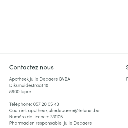
Cheveux
Piluliers et acc
Soins du visag
Taches de pigm
Peau sensible -
Contactez nous
Peau mixte
Peau terne
Apotheek Julie Debaere BVBA
Diksmuidestraat 18
Afficher plus
8900
Ieper
Téléphone:
057 20 05 43
Courriel:
apotheekjuliedebaere@
telenet.be
Ronflement
Numéro de licence:
331105
Pharmacien responsable:
Julie Debaere