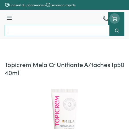
Aller au contenu
Conseil du pharmacien
Livraison rapide
Menu
Cherch
Rechercher
Topicrem Mela Cr Unifiante A/taches Ip50
40ml