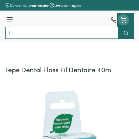
Aller au contenu
Conseil du pharmacien
Livraison rapide
Menu
Cherch
Rechercher
Tepe Dental Floss Fil Dentaire 40m