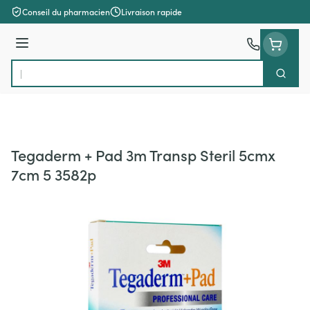
Aller au contenu
Conseil du pharmacien
Livraison rapide
Menu
Cherch
Rechercher
Tegaderm + Pad 3m Transp Steril 5cmx
7cm 5 3582p