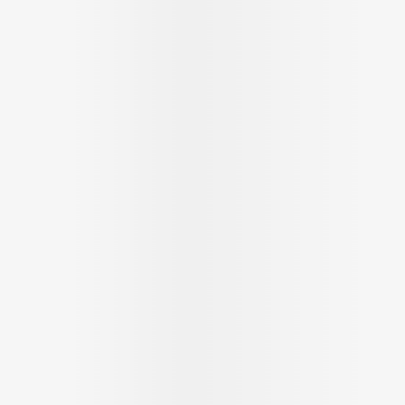
Massage
Afficher plus
Afficher plu
essoires
Masques chirurgique
e
Compléments
Répulsifs an
nutritionnels
entation
 peau irritée
Autobronzants
Rasage