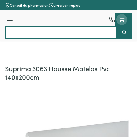
Aller au contenu
Conseil du pharmacien
Livraison rapide
Menu
Cherch
Rechercher
Suprima 3063 Housse Matelas Pvc
140x200cm