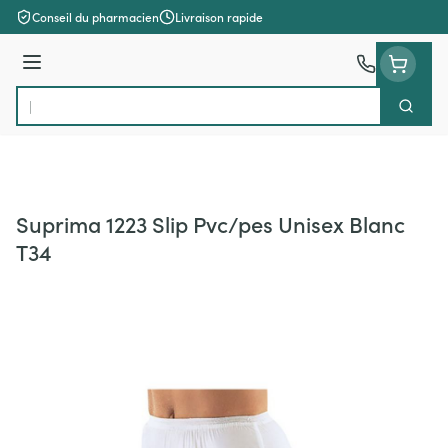
Aller au contenu
Conseil du pharmacien
Livraison rapide
Menu
Cherch
Rechercher
Suprima 1223 Slip Pvc/pes Unisex Blanc
T34