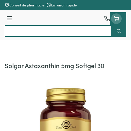
Aller au contenu
Conseil du pharmacien
Livraison rapide
Menu
Cherch
Rechercher
Solgar Astaxanthin 5mg Softgel 30