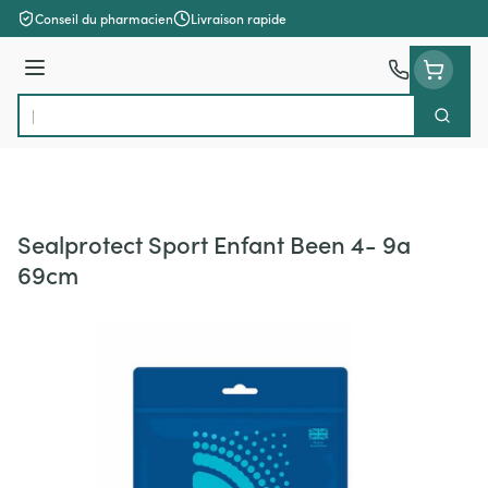
Aller au contenu
Conseil du pharmacien
Livraison rapide
Menu
Cherch
Rechercher
Sealprotect Sport Enfant Been 4- 9a
69cm