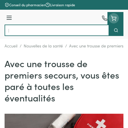
Aller au contenu
Conseil du pharmacien
Livraison rapide
Menu
Cherch
Rechercher
Accueil
/
Nouvelles de la santé
/
Avec une trousse de premiers sec
Avec une trousse de
premiers secours, vous êtes
paré à toutes les
éventualités